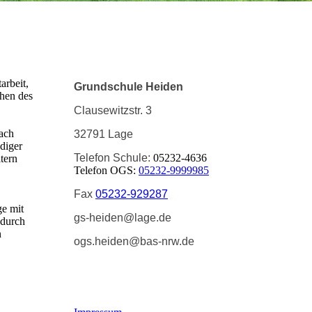
arbeit,
Grundschule Heiden
ehen des
Clausewitzstr. 3
nach
32791 Lage
diger
Telefon Schule:
05232-4636
tern
Telefon OGS:
05232-9999985
Fax
05232-929287
ge mit
gs-heiden@lage.de
 durch
n
ogs.heiden@bas-nrw.de