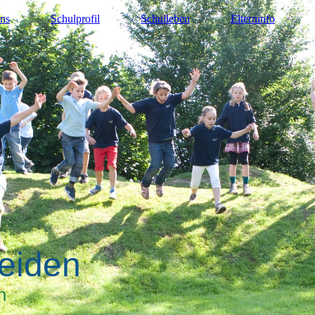
ns
Schulprofil
Schulleben
Elterninfo
eiden
n