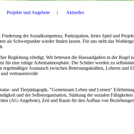
Projekte und Angebote
Aktuelles
Förderung der Sozialkompetenz, Partizipation, freies Spiel und Projekt
ten als Schwerpunkte wieder finden lassen. Für uns steht das Wohlerg
t.
er Begleitung erledigt. Wir betreuen die Hausaufgaben in der Regel 
en für eine ruhige Arbeitsatmosphäre. Die Schüler werden zu selbststän
 Ein regelmäßiger Austausch zwischen Betreuungskräften, Lehrern und El
e und vertrauensvolle
Natur- und Tierpädagogik, "Gemeinsam Leben und Lernen" Erlebnista
ndigkeit und der Selbstorganisation, Stärkung der sozialen Fähigkeiten
keiten (AG-Angebote), Zeit und Raum für den Aufbau von Beziehunge