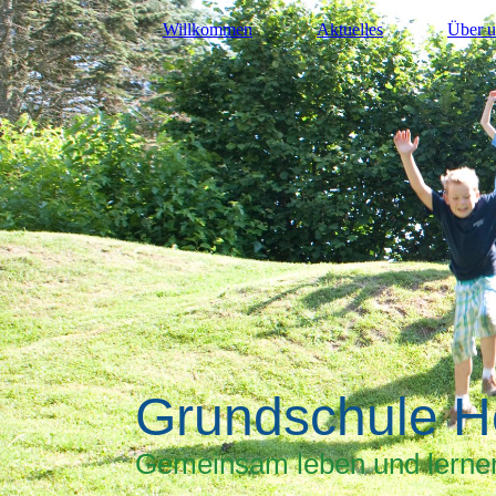
Willkommen
Aktuelles
Über u
Grundschule H
Gemeinsam leben und lerne