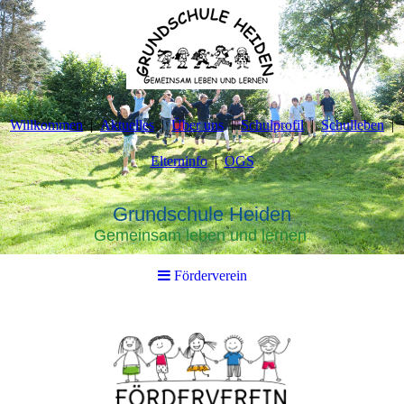
Willkommen
Aktuelles
Über uns
Schulprofil
Schulleben
Elterninfo
OGS
Grundschule Heiden
Gemeinsam leben und lernen
Förderverein